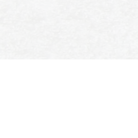
SPORT- EN IJSVERENIGING
ENSCHEDE
Colosseum 90
7521 PT Enschede
053 435 9390
secretariaat@sije.nl