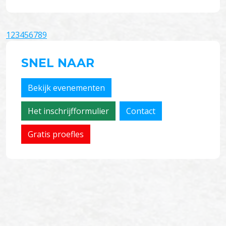
1
2
3
4
5
6
7
8
9
SNEL NAAR
Bekijk evenementen
Het inschrijfformulier
Contact
Gratis proefles