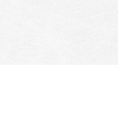
SPORT- EN IJSVERENIGING
ENSCHEDE
Colosseum 90
7521 PT Enschede
053 435 9390