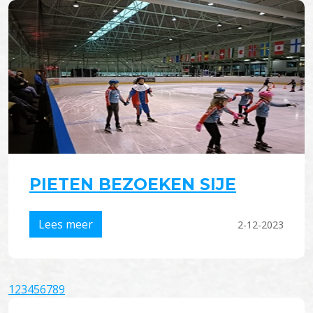
PIETEN BEZOEKEN SIJE
Lees meer
2-12-2023
1
2
3
4
5
6
7
8
9