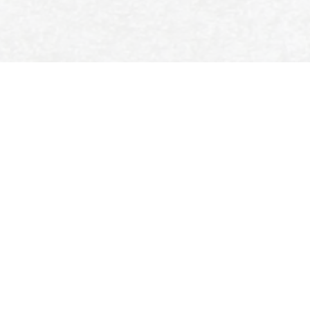
SPORT- EN IJSVERENIGING
ENSCHEDE
Colosseum 90
7521 PT Enschede
053 435 9390
secretariaat@sije.nl
LINKS
Events